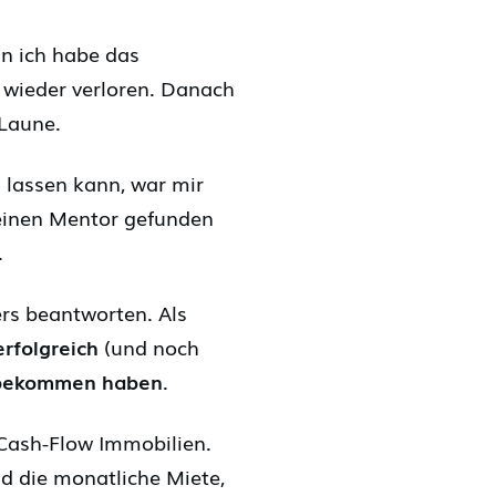
n ich habe das
 wieder verloren. Danach
 Laune.
n lassen kann, war mir
 einen Mentor gefunden
.
rs beantworten. Als
erfolgreich
(und noch
t bekommen haben
.
 Cash-Flow Immobilien.
d die monatliche Miete,