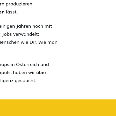
rn produzieren
en
lässt.
einigen Jahren noch mit
2 Jobs verwandelt:
e Menschen wie Dir, wie man
ps in Österreich und
mpuls, haben wir
über
lligenz gecoacht.