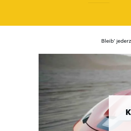
Bleib' jede
K