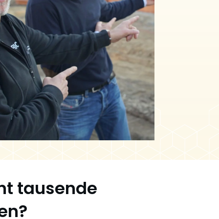
ht tausende
en?